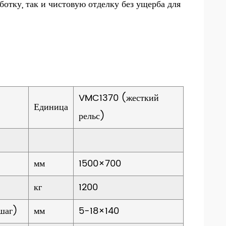
ботку, так и чистовую отделку без ущерба для
VMC1370 (жесткий
Единица
рельс)
мм
1500×700
кг
1200
 шаг)
мм
5-18×140