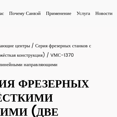
ас
Почему Санвэй
Применение
Услуга
Новости
вающие центры
/
Серия фрезерных станков с
жёсткая конструкция)
/
VМС-1370
 линейными направляющими
ИЯ ФРЕЗЕРНЫХ
ЁСТКИМИ
ИМИ (ДВЕ